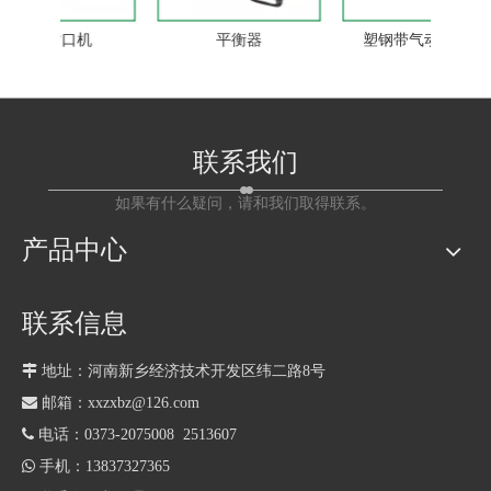
口机
平衡器
塑钢带气动打包机
联系我们
如果有什么疑问，请和我们取得联系。
产品中心
联系信息

地址：河南新乡经济技术开发区纬二路8号

邮箱：xxzxbz@126.com

电话：0373-2075008 2513607

手机：13837327365